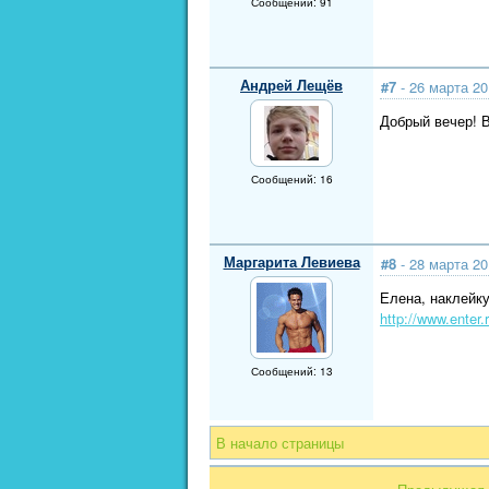
Сообщений: 91
Андрей Лещёв
#7
- 26 марта 20
Добрый вечер! В
Сообщений: 16
Маргарита Левиева
#8
- 28 марта 20
Елена, наклейку
http://www.enter.
Сообщений: 13
В начало страницы