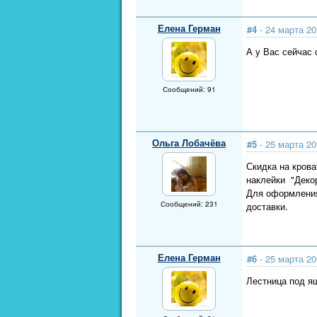
Елена Герман
#4
- 24 марта 20
А у Вас сейчас 
Сообщений: 91
Ольга Лобачёва
#5
- 25 марта 20
Скидка на крова
наклейки "Декор
Для оформления
Сообщений: 231
доставки.
Елена Герман
#6
- 25 марта 20
Лестница под я