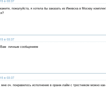
15 в 03:37
кажите, пожалуйста, я хотела бы заказать из Ижевска в Москву комплек
ся?
15 в 03:37
а Вам личным сообщением
15 в 03:37
 мне оч. понравилось исполнение в оранж-лайм с тростником можно как-