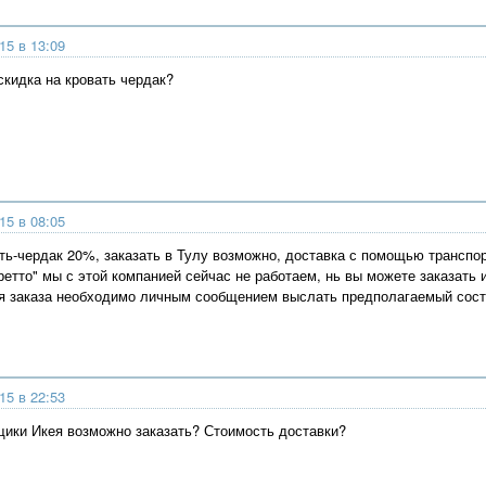
15 в 13:09
скидка на кровать чердак?
15 в 08:05
ть-чердак 20%, заказать в Тулу возможно, доставка с помощью транспор
етто" мы с этой компанией сейчас не работаем, нь вы можете заказать и
 заказа необходимо личным сообщением выслать предполагаемый соста
15 в 22:53
щики Икея возможно заказать? Стоимость доставки?