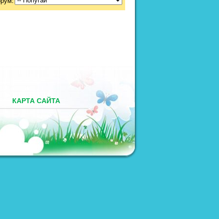
орум:
М
КАРТА САЙТА