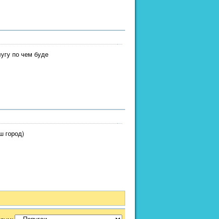
лугу по чем буде
ш город)